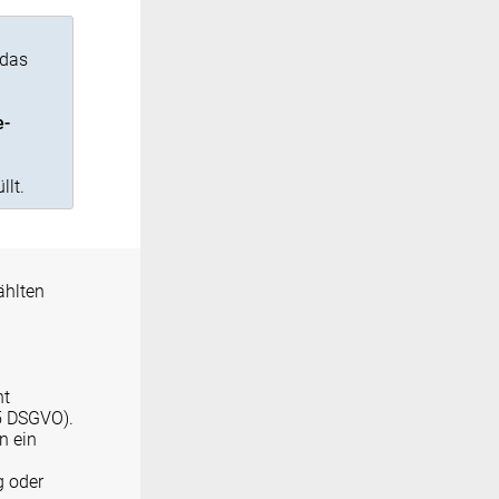
 das
e-
llt.
hlten
ht
15 DSGVO).
n ein
g oder