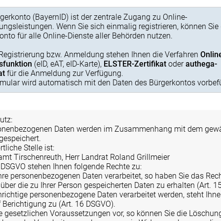
gerkonto (BayernID) ist der zentrale Zugang zu Online-
ungsleistungen. Wenn Sie sich einmalig registrieren, können Sie
onto für alle Online-Dienste aller Behörden nutzen.
 Registrierung bzw. Anmeldung stehen Ihnen die Verfahren
Onlin
sfunktion
(eID, eAT, eID-Karte),
ELSTER-Zertifikat
oder
authega-
at
für die Anmeldung zur Verfügung.
mular wird automatisch mit den Daten des Bürgerkontos vorbefü
utz:
sonenbezogenen Daten werden im Zusammenhang mit dem gewä
gespeichert.
liche Stelle ist:
mt Tirschenreuth, Herr Landrat Roland Grillmeier
 DSGVO stehen Ihnen folgende Rechte zu:
hre personenbezogenen Daten verarbeitet, so haben Sie das Rec
über die zu Ihrer Person gespeicherten Daten zu erhalten (Art. 
nrichtige personenbezogene Daten verarbeitet werden, steht Ihne
 Berichtigung zu (Art. 16 DSGVO).
e gesetzlichen Voraussetzungen vor, so können Sie die Löschun