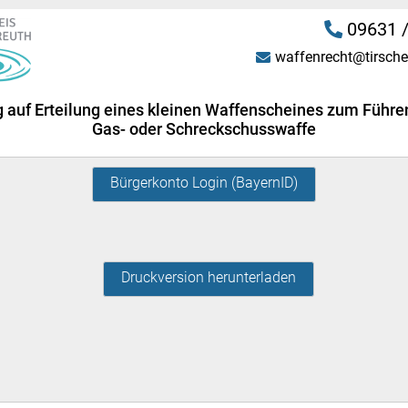
09631 /
waffenrecht@tirsche
 auf Erteilung eines kleinen Waffenscheines zum Führe
Gas- oder Schreckschusswaffe
Bürgerkonto Login (BayernID)
Druckversion herunterladen